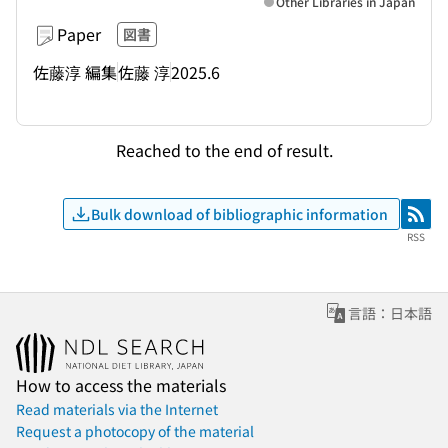
Other Libraries in Japan
Paper
図書
佐藤淳 編集
佐藤 淳
2025.6
Reached to the end of result.
Bulk download of bibliographic information
RSS
RSS
言語：日本語
How to access the materials
Read materials via the Internet
Request a photocopy of the material