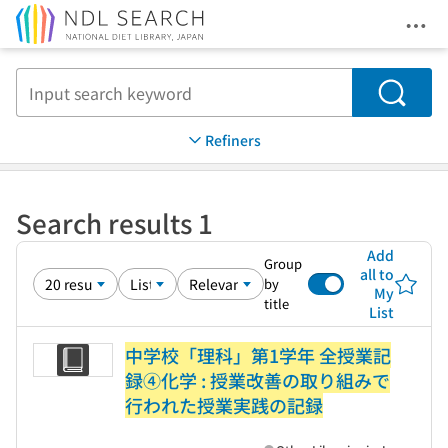
Ope
Jump to main content
Search
Refiners
Search results 1
Add
Group
all to
by
My
title
List
中学校「理科」第1学年 全授業記
録④化学 : 授業改善の取り組みで
行われた授業実践の記録