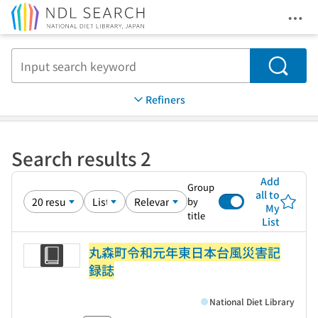
Ope
Jump to main content
Search
Refiners
Search results 2
Add
Group
all to
by
My
title
List
丸森町令和元年東日本台風災害記
録誌
National Diet Library