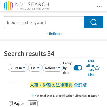
Ope
Jump to main content
Search
Refiners
Search results 34
Add
Group
all to
by
My
title
List
人事・労務の法律事典
全訂版
National Diet Library
Other Libraries in Japan
Paper
図書