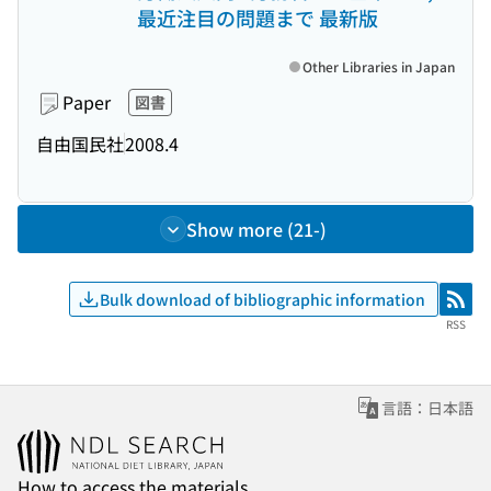
最近注目の問題まで 最新版
Other Libraries in Japan
Paper
図書
自由国民社
2008.4
Show more (21-)
Bulk download of bibliographic information
RSS
RSS
言語：日本語
How to access the materials