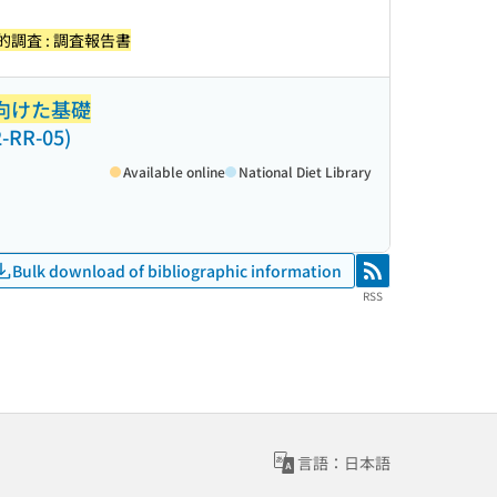
調査 : 調査報告書
向けた基礎
R-05)
Available online
National Diet Library
Bulk download of bibliographic information
RSS
RSS
言語：日本語