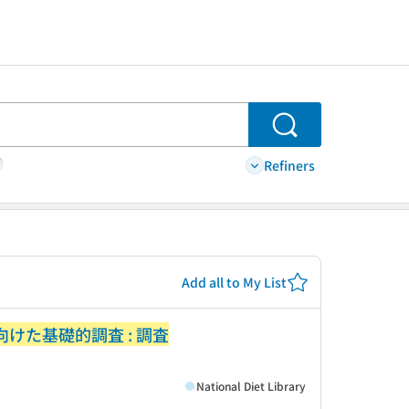
Search
Refiners
Add all to My List
けた基礎的調査 : 調査
National Diet Library