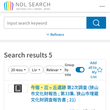
Ope
Jump to main content
Search
Refiners
Search results 5
Add
Group
all to
by
My
title
List
今宿・霞ヶ丘遺跡
第2次調査 (狭山
市文化財報告 ; 第33集. 狭山市埋蔵
文化財調査報告書 ; 21)