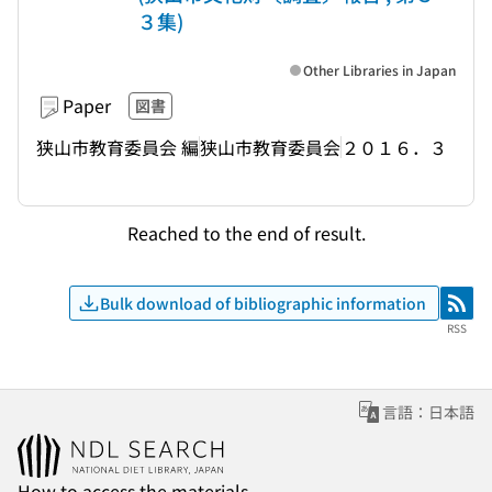
３集)
Other Libraries in Japan
Paper
図書
狭山市教育委員会 編
狭山市教育委員会
２０１６．３
Reached to the end of result.
Bulk download of bibliographic information
RSS
RSS
言語：日本語
How to access the materials