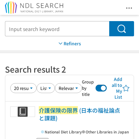
Ope
Jump to main content
Search
Refiners
Search results 2
Add
Group
all to
by
My
title
List
介護保険の限界
(日本の福祉論点
と課題)
National Diet Library
Other Libraries in Japan