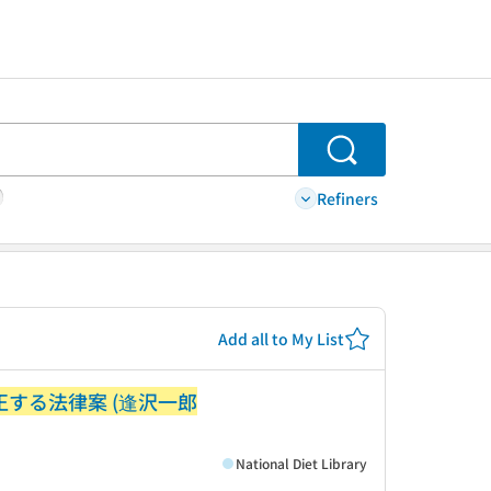
Search
Refiners
Add all to My List
正する法律案 (逢沢一郎
National Diet Library