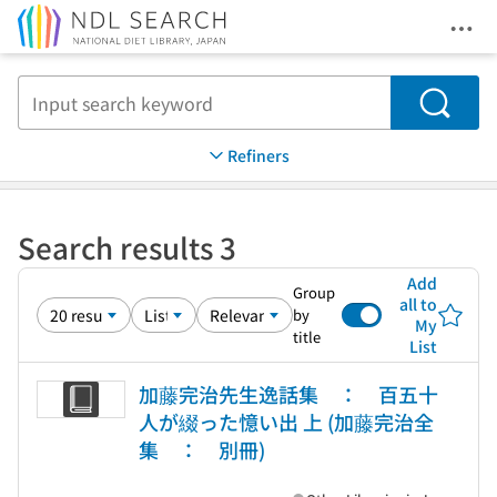
Ope
Jump to main content
Search
Refiners
Search results 3
Add
Group
all to
by
My
title
List
加藤完治先生逸話集 ： 百五十
人が綴った憶い出 上 (加藤完治全
集 ： 別冊)