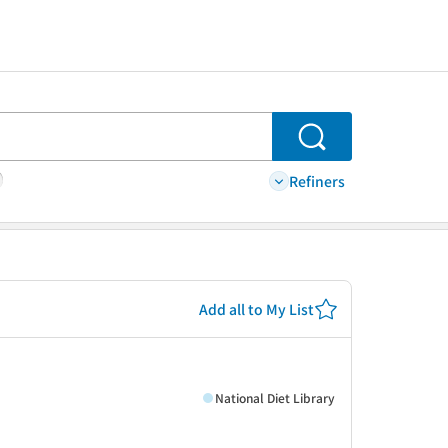
Search
Refiners
Add all to My List
National Diet Library