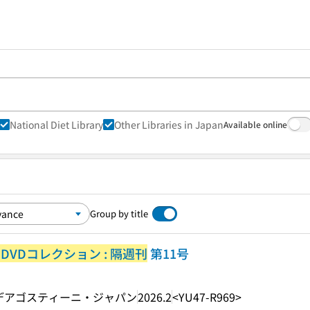
National Diet Library
Other Libraries in Japan
Available online
Group by title
VDコレクション : 隔週刊
第11号
デアゴスティーニ・ジャパン
2026.2
<YU47-R969>