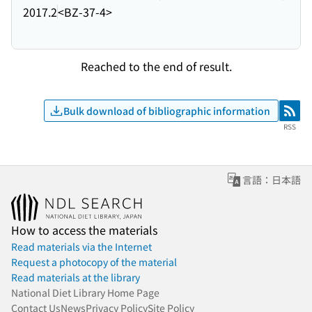
2017.2
<BZ-37-4>
Reached to the end of result.
Bulk download of bibliographic information
RSS
RSS
言語：日本語
How to access the materials
Read materials via the Internet
Request a photocopy of the material
Read materials at the library
National Diet Library Home Page
Contact Us
News
Privacy Policy
Site Policy