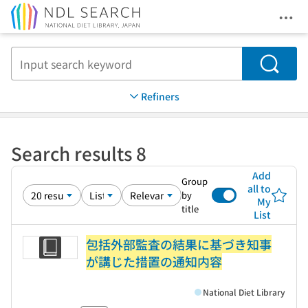
Ope
Jump to main content
Search
Refiners
Search results 8
Add
Group
all to
by
My
title
List
包括外部監査の結果に基づき知事
が講じた措置の通知内容
National Diet Library