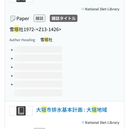
National Diet Library
Paper
雑誌
雑誌タイトル
雪
垣
社
1972-
<Z13-1426>
雪
垣
社
Author Heading
Volumes of this title
大
垣
市排水基本計画 : 大
垣
地域
National Diet Library