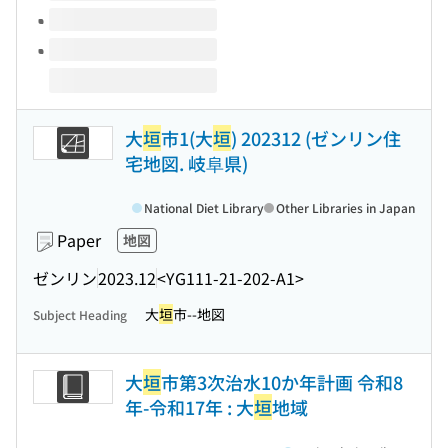
大
垣
市1(大
垣
) 202312 (ゼンリン住
宅地図. 岐阜県)
National Diet Library
Other Libraries in Japan
Paper
地図
ゼンリン
2023.12
<YG111-21-202-A1>
大
垣
市--地図
Subject Heading
大
垣
市第3次治水10か年計画 令和8
年-令和17年 : 大
垣
地域