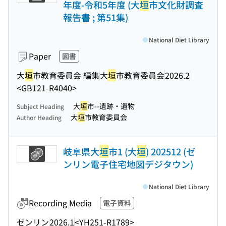
年度-令和5年度 (大
垣
市文化財調査
報告書 ; 第51集)
National Diet Library
Paper
図書
大
垣
市教育委員会 編集
大
垣
市教育委員会
2026.2
<GB121-R4040>
大
垣
市--遺跡・遺物
Subject Heading
大
垣
市教育委員会
Author Heading
岐阜県大
垣
市1 (大
垣
) 202512 (ゼ
ンリン電子住宅地図デジタウン)
National Diet Library
Recording Media
電子資料
ゼンリン
2026.1
<YH251-R1789>