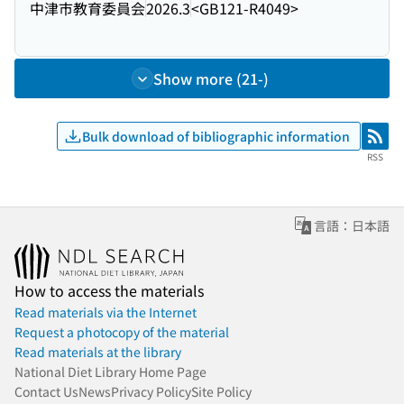
中津市教育委員会
2026.3
<GB121-R4049>
Show more (21-)
Bulk download of bibliographic information
RSS
RSS
言語：日本語
How to access the materials
Read materials via the Internet
Request a photocopy of the material
Read materials at the library
National Diet Library Home Page
Contact Us
News
Privacy Policy
Site Policy