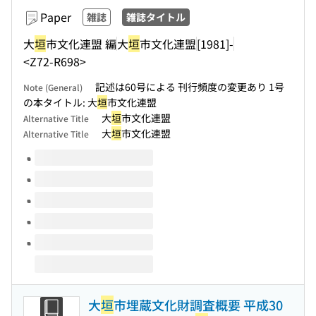
Paper
雑誌
雑誌タイトル
大
垣
市文化連盟 編
大
垣
市文化連盟
[1981]-
<Z72-R698>
記述は60号による 刊行頻度の変更あり 1号
Note (General)
の本タイトル: 大
垣
市文化連盟
大
垣
市文化連盟
Alternative Title
大
垣
市文化連盟
Alternative Title
Volumes of this title
大
垣
市埋蔵文化財調査概要 平成30