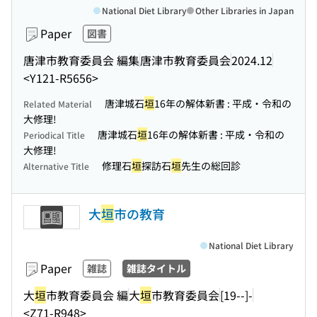
National Diet Library
Other Libraries in Japan
Paper
図書
唐津市教育委員会 編集
唐津市教育委員会
2024.12
<Y121-R5656>
唐津城石
垣
16年の解体新書 : 平成・令和の
Related Material
大修理!
唐津城石
垣
16年の解体新書 : 平成・令和の
Periodical Title
大修理!
修理石
垣
探訪石
垣
先生の総回診
Alternative Title
大
垣
市の教育
National Diet Library
Paper
雑誌
雑誌タイトル
大
垣
市教育委員会 編
大
垣
市教育委員会
[19--]-
<Z71-R948>