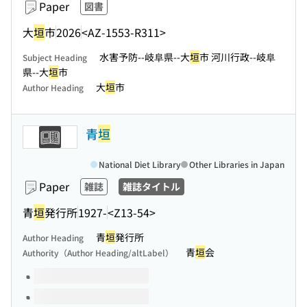
Paper
図書
大
垣
市
2026
<AZ-1553-R311>
水害予防--岐阜県--大
垣
市 河川行政--岐阜
Subject Heading
県--大
垣
市
大
垣
市
Author Heading
青
垣
National Diet Library
Other Libraries in Japan
Paper
雑誌
雑誌タイトル
青
垣
発行所
1927-
<Z13-54>
青
垣
発行所
Author Heading
青
垣
会
Authority（Author Heading/altLabel）
Volumes of this title