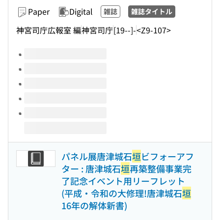
Paper
Digital
雑誌
雑誌タイトル
神宮司庁広報室 編
神宮司庁
[19--]-
<Z9-107>
Volumes of this title
パネル展唐津城石
垣
ビフォーアフ
ター : 唐津城石
垣
再築整備事業完
了記念イベント用リーフレット
(平成・令和の大修理!唐津城石
垣
16年の解体新書)