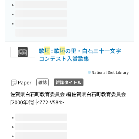
歌
垣
: 歌
垣
の里・白石三十一文字
コンテスト入賞歌集
National Diet Library
Paper
雑誌
雑誌タイトル
佐賀県白石町教育委員会 編
佐賀県白石町教育委員会
[2000年代]-
<Z72-V584>
Volumes of this title