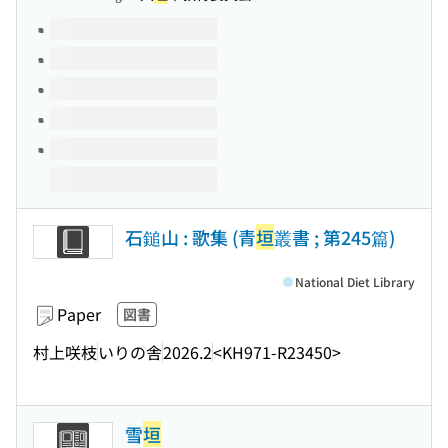
Volumes of this title
石鎚山 : 歌集 (青
垣
叢書 ; 第245篇)
National Diet Library
Paper
図書
村上咲枝
いりの舎
2026.2
<KH971-R23450>
雪
垣