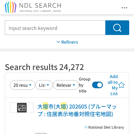
Ope
Jump to main content
Search
Refiners
Search results 24,272
Add
Group
all to
by
My
title
List
大
垣
市(大
垣
) 202605 (ブルーマッ
プ : 住居表示地番対照住宅地図)
National Diet Library