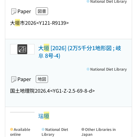
National Diet Library
Paper
図書
大
垣
市
2026
<Y121-R9139>
大
垣
[2026] (2万5千分1地形図 ; 岐
阜 8号-4)
National Diet Library
Paper
地図
国土地理院
2026.4
<YG1-Z-2.5-69-8-d>
瑞
垣
Available
National Diet
Other Libraries in
online
Library
Japan