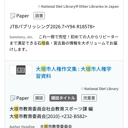
National Diet Library
Other Libraries in Japan
Paper
図書
JTBパブリッシング
2026.7
<Y94-R18578>
これ一冊で完璧！初めての人からリピーター
Summary, etc.
まで満足できる石
垣
島・宮古島の情報を大ボリュームでお届
けします。
大
垣
市人権作文集 : 大
垣
市人権学
習資料
National Diet Library
Paper
雑誌
雑誌タイトル
児童書
大
垣
市教育委員会社会教育スポーツ課 編
大
垣
市教育委員会
[2010]-
<Z32-B582>
大
垣
市教育委員会
Author Heading