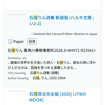
石
垣
りん詩集 新装版 (ハルキ文庫 ;
い2-2)
National Diet Library
Other Libraries in Japan
Paper
図書
石
垣
りん 著
角川春樹事務所
2026.3
<KH971-R23541>
Summary, etc.
...戦後の世界を生き抜いた詩人・石
垣
りん。彼女の詩に浮か
び上がるのは、孤独を見つめる透徹したまな...
石
垣
りん詩集 (詩歌)
Title Heading
石
垣
, りん, 1920-2004
Author Heading
石
垣
宮古完全版 [2026] (JTBの
MOOK)