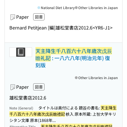
National Diet Library
Other Libraries in Japan
Paper
図書
Bernard Petitjean [編]
雄松堂書店
2012.6
<YR6-J1>
天主降生千八百六十八年歳次戊辰
瞻礼記
: 一八六八年(明治元年) 復
刻版
Other Libraries in Japan
Paper
図書
雄松堂書店
2012.6
タイトルは奥付による 題簽の書名:
天主降生
Note (General)
千八百六十八年歳次戊辰瞻禮記
帙入 原本所蔵: 上智大学キリ
シタン文庫 原本(1868年...
天主降生千八百六十八年歳次戊辰瞻禮記
Alternative Title