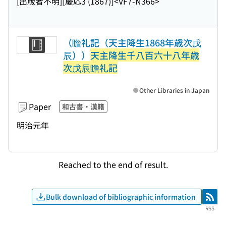
[出版者不明]
[慶応3 (1867)]
<VF7-N366>
（瞻礼記（天主降生1868年歳次戊
辰））
天主降生千八百六十八年歳
次戊辰瞻礼記
Other Libraries in Japan
Paper
和古書・漢籍
明治元年
Reached to the end of result.
Bulk download of bibliographic information
RSS
RSS