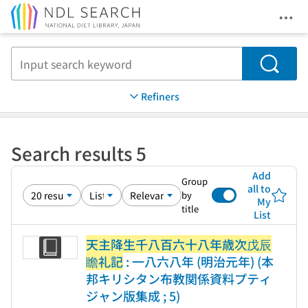
Ope
Jump to main content
Search
Refiners
Search results 5
Add
Group
all to
by
My
title
List
天主降生千八百六十八年歳次戊辰
瞻礼記
: 一八六八年 (明治元年) (本
邦キリシタン布教関係資料プティ
ジャン版集成 ; 5)