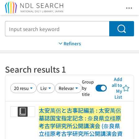
Ope
Jump to main content
Search
Refiners
Search results 1
Add
Group
all to
by
My
title
List
太安萬侶と古事記編纂 : 太安萬侶
墓誌国宝指定記念 : 奈良県立橿原
考古学研究所公開講演会
(奈良県
立橿原考古学研究所公開講演会資