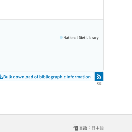
National Diet Library
Bulk download of bibliographic information
RSS
RSS
言語：日本語