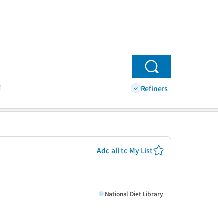
Search
Refiners
Add all to My List
National Diet Library