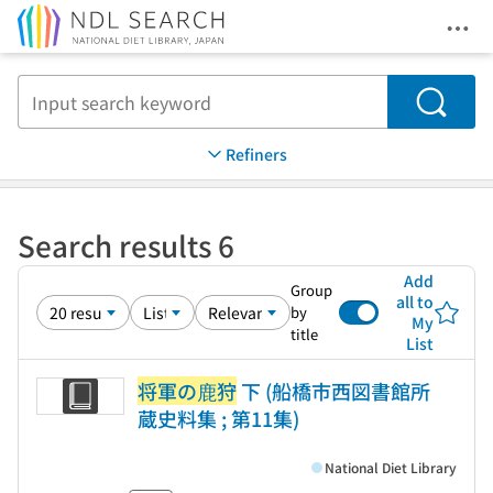
Ope
Jump to main content
Search
Refiners
Search results 6
Add
Group
all to
by
My
title
List
将軍の鹿狩
下 (船橋市西図書館所
蔵史料集 ; 第11集)
National Diet Library