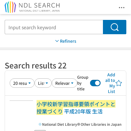
Ope
Jump to main content
Search
Refiners
Search results 22
Add
Group
all to
by
My
title
List
小学校新学習指導要領ポイントと
授業づくり
平成20年版 生活
National Diet Library
Other Libraries in Japan