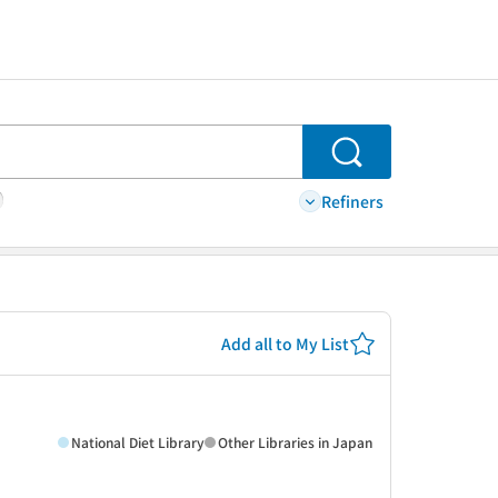
Search
Refiners
Add all to My List
National Diet Library
Other Libraries in Japan