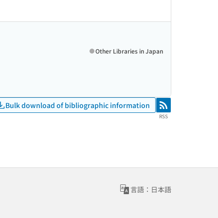
Other Libraries in Japan
Bulk download of bibliographic information
RSS
RSS
言語：日本語