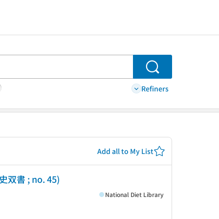
Search
Refiners
Add all to My List
双書 ; no. 45)
National Diet Library