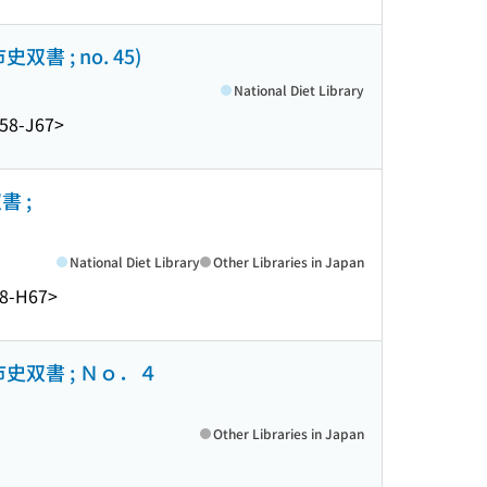
双書 ; no. 45)
National Diet Library
58-J67>
書 ;
National Diet Library
Other Libraries in Japan
8-H67>
市史双書 ; Ｎｏ．４
Other Libraries in Japan