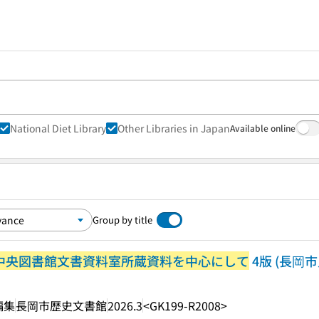
National Diet Library
Other Libraries in Japan
Available online
Group by title
立中央図書館文書資料室所蔵資料を中心にして
4版 (長岡市史
編集
長岡市歴史文書館
2026.3
<GK199-R2008>