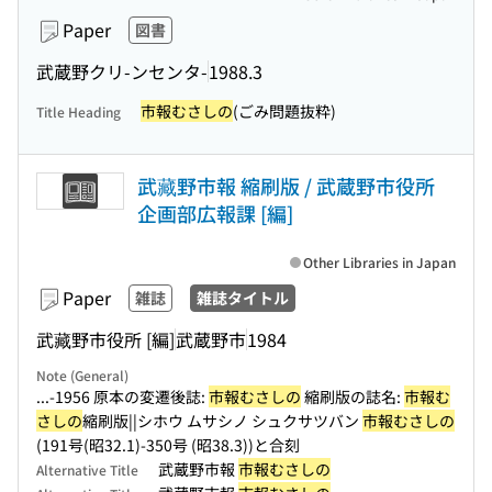
Paper
図書
武蔵野クリ-ンセンタ-
1988.3
市報むさしの
(ごみ問題抜粋)
Title Heading
武藏野市報 縮刷版 / 武蔵野市役所
企画部広報課 [編]
Other Libraries in Japan
Paper
雑誌
雑誌タイトル
武藏野市役所 [編]
武蔵野市
1984
Note (General)
...-1956 原本の変遷後誌:
市報むさしの
縮刷版の誌名:
市報む
さしの
縮刷版||シホウ ムサシノ シュクサツバン
市報むさしの
(191号(昭32.1)-350号 (昭38.3))と合刻
武蔵野市報
市報むさしの
Alternative Title