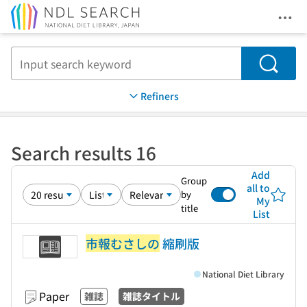
Ope
Jump to main content
Search
Refiners
Search results 16
Add
Group
all to
by
My
title
List
市報むさしの
縮刷版
National Diet Library
Paper
雑誌
雑誌タイトル