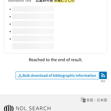
武蔵野市報
市報むさしの
Alternative Title
Volumes of this title
Reached to the end of result.
Bulk download of bibliographic information
RSS
RSS
言語：日本語