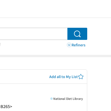
Search
Refiners
Add all to My List
National Diet Library
-B265>