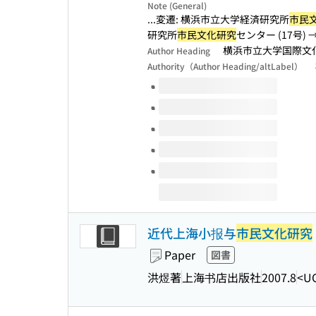
Note (General)
...変遷: 横浜市立大学経済研究所
市民
研究所
市民文化研究
センター (17号) 
横浜市立大学国際文
Author Heading
Authority（Author Heading/altLabel）
Volumes of this title
近代上海小报与
市民文化研究
Paper
図書
洪煜著
上海书店出版社
2007.8
<U