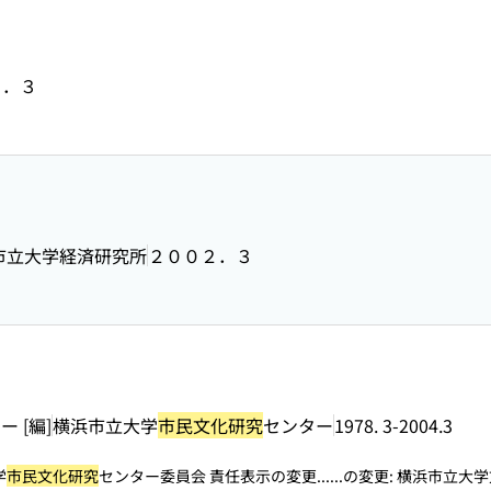
３．３
市立大学経済研究所
２００２．３
 [編]
横浜市立大学
市民文化研究
センター
1978. 3-2004.3
学
市民文化研究
センター委員会 責任表示の変更...
...の変更: 横浜市立大