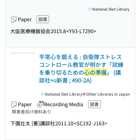
National Diet Library
Paper
図書
大阪医療機器協会
2015.8
<Y93-L7290>
平常心を鍛える : 自衛隊ストレス
コントロール教官が明かす「試練
を乗り切るための
心の準備
」 (講
談社+α新書 ; 490-2A)
National Diet Library
Other Libraries in Japan
Paper
Recording Media
図書
障害者向け資料あり
下園壮太 [著]
講談社
2011.10
<SC192-J163>