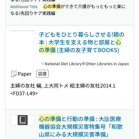
心の準備
ができて介護がもっともっと楽に
Additional Title
なる!先回りケア実践編
子どもをひとり暮らしさせる!親の
本 : 大学生を支える物と部屋と
心
の準備
(主婦の友子育てBOOKS)
National Diet Library
Other Libraries in Japan
Paper
図書
主婦の友社 編, 上大岡トメ 絵
主婦の友社
2014.1
<FD37-L49>
心の準備
と行動の準備 : 大阪医療
機器協会大規模災害特集号「和歌
山県にみる大規模災害準備」