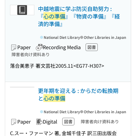
中越地震に学ぶ防災自助努力 :
『
心の準備
』『物資の準備』『経
済的準備』
National Diet Library
Other Libraries in Japan
Paper
Recording Media
図書
障害者向け資料あり
落合美恵子 著
文芸社
2005.11
<EG77-H307>
更年期を迎える : からだの転換期
と
心の準備
National Diet Library
Other Libraries in Japan
Paper
Digital
図書
障害者向け資料あり
C.スー・ファーマン 著, 金城千佳子 訳
三田出版会