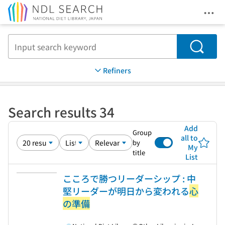
Ope
Jump to main content
Search
Refiners
Search results 34
Add
Group
all to
by
My
title
List
こころで勝つリーダーシップ : 中
堅リーダーが明日から変われる
心
の準備