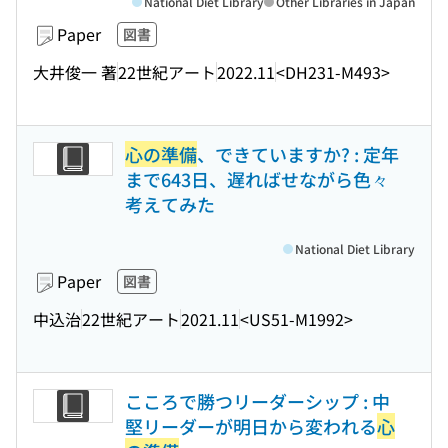
National Diet Library
Other Libraries in Japan
Paper
図書
大井俊一 著
22世紀アート
2022.11
<DH231-M493>
心の準備
、できていますか? : 定年
まで643日、遅ればせながら色々
考えてみた
National Diet Library
Paper
図書
中込治
22世紀アート
2021.11
<US51-M1992>
こころで勝つリーダーシップ : 中
堅リーダーが明日から変われる
心