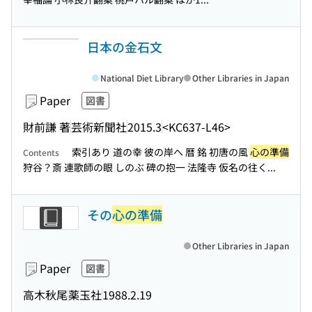
日本の金石文
National Diet Library
Other Libraries in Japan
Paper
図書
財前謙 著
芸術新聞社
2015.3
<KC637-L46>
索引あり 道の幸 彼の岸へ 暦 銘 初唐の風
心の準備
Contents
狩谷？斎 連歌師の眼 しのぶ 碑の抱一 法隆寺 仮名の往く...
その
心の準備
Other Libraries in Japan
Paper
図書
高木秋尾
薬玉社
1988.2.19