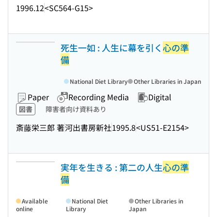
1996.12
<SC564-G15>
死生一如 : 人生に幕を引く
心の準
備
National Diet Library
Other Libraries in Japan
Paper
Recording Media
Digital
図書
障害者向け資料あり
斎藤栄三郎 著
河出書房新社
1995.8
<US51-E2154>
実年を生きる : 第二の人生
心の準
備
Available
National Diet
Other Libraries in
online
Library
Japan