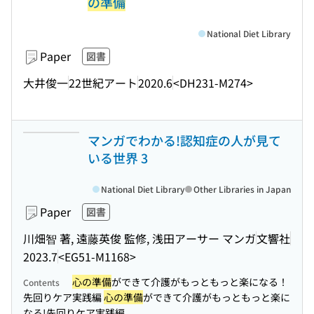
の準備
National Diet Library
Paper
図書
大井俊一
22世紀アート
2020.6
<DH231-M274>
マンガでわかる!認知症の人が見て
いる世界 3
National Diet Library
Other Libraries in Japan
Paper
図書
川畑智 著, 遠藤英俊 監修, 浅田アーサー マンガ
文響社
2023.7
<EG51-M1168>
心の準備
ができて介護がもっともっと楽になる！
Contents
先回りケア実践編
心の準備
ができて介護がもっともっと楽に
なる!先回りケア実践編