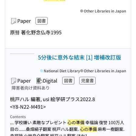
Other Libraries in Japan
Paper
図書
原彗 著
化野念仏寺
1995
5分後に意外な結末 [1] 増補改訂版
National Diet Library
Other Libraries in Japan
Paper
Digital
図書
児童書
障害者向け資料あり
桃戸ハル 編著, usi 絵
学研プラス
2022.8
<Y8-N22-M491>
Contents
... 学校嫌い 素敵なプレゼント
心の準備
幸福論 復讐 100万人
目の...
...桑畑絹子翻案 桃戸ハル翻案.
心の準備
麻希一樹翻案.
幸福論 小林良介翻案 桃戸ハル翻案 ほか1...