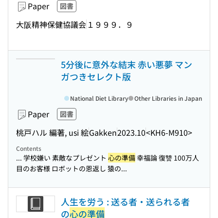
Paper
図書
大阪精神保健協議会
１９９９．９
5分後に意外な結末 赤い悪夢 マン
ガつきセレクト版
National Diet Library
Other Libraries in Japan
Paper
図書
桃戸ハル 編著, usi 絵
Gakken
2023.10
<KH6-M910>
Contents
... 学校嫌い 素敵なプレゼント
心の準備
幸福論 復讐 100万人
目のお客様 ロボットの恩返し 猿の...
人生を労う : 送る者・送られる者
の
心の準備