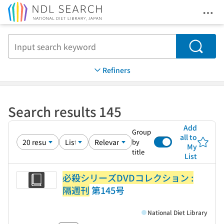
Ope
Jump to main content
Search
Refiners
Search results 145
Add
Group
all to
by
My
title
List
必殺シリーズDVDコレクション :
隔週刊
第145号
National Diet Library