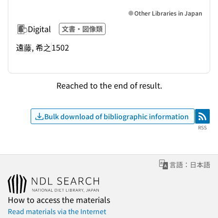
Other Libraries in Japan
Digital
文書・図像類
遠藤, 希之
1502
Reached to the end of result.
Bulk download of bibliographic information
RSS
RSS
言語：日本語
How to access the materials
Read materials via the Internet