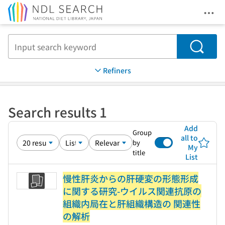
Ope
Jump to main content
Search
Refiners
Search results 1
Add
Group
all to
by
My
title
List
慢性肝炎からの肝硬変の形態形成
に関する研究-ウイルス関連抗原の
組織内局在と肝組織構造の 関連性
の解析