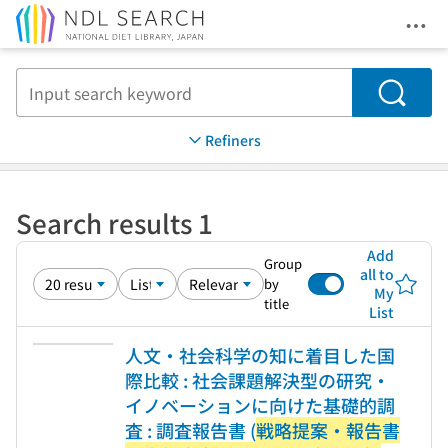
Ope
Jump to main content
Search
Refiners
Search results 1
Add
Group
all to
by
My
title
List
人文・社会科学の知に着目した国
際比較 : 社会課題解決型の研究・
イノベーションに向けた基礎的調
査 : 調査報告書 (
戦略提案・報告書