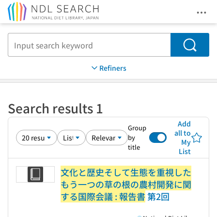
Ope
Jump to main content
Search
Refiners
Search results 1
Add
Group
all to
by
My
title
List
文化と歴史そして生態を重視した
もう一つの草の根の農村開発に関
する国際会議 : 報告書
第2回