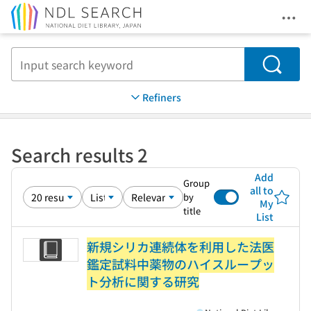
Ope
Jump to main content
Search
Refiners
Search results 2
Add
Group
all to
by
My
title
List
新規シリカ連続体を利用した法医
鑑定試料中薬物のハイスループッ
ト分析に関する研究