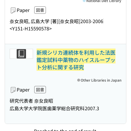
National Diet Library
Paper
図書
奈女良昭, 広島大学 [著]
[奈女良昭]
2003-2006
<Y151-H15590578>
新規シリカ連続体を利用した法医
鑑定試料中薬物のハイスループッ
ト分析に関する研究
Other Libraries in Japan
Paper
図書
研究代表者 奈女良昭
広島大学大学院医歯薬学総合研究科
2007.3
Reached to the end of result.