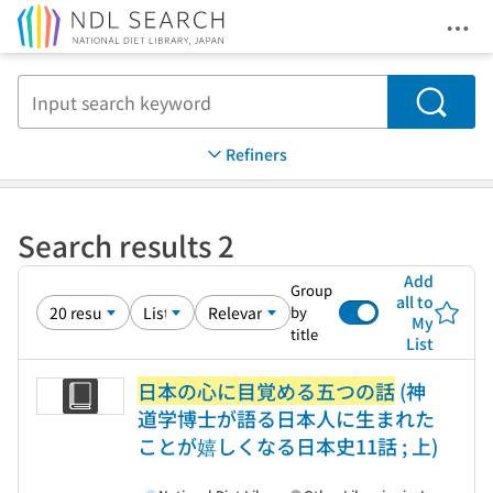
Ope
Jump to main content
Search
Refiners
Search results 2
Add
Group
all to
by
My
title
List
日本の心に目覚める五つの話
(神
道学博士が語る日本人に生まれた
ことが嬉しくなる日本史11話 ; 上)