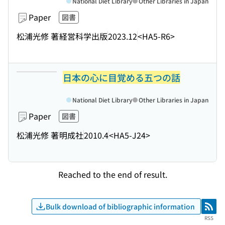
National Diet Library
Other Libraries in Japan
Paper
図書
松浦光修 著
経営科学出版
2023.12
<HA5-R6>
日本の心に目覚める五つの話
National Diet Library
Other Libraries in Japan
Paper
図書
松浦光修 著
明成社
2010.4
<HA5-J24>
Reached to the end of result.
Bulk download of bibliographic information
RSS
RSS