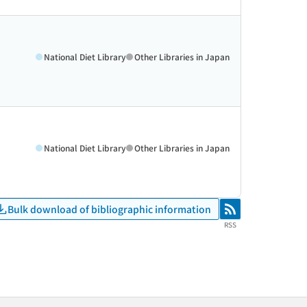
National Diet Library
Other Libraries in Japan
National Diet Library
Other Libraries in Japan
Bulk download of bibliographic information
RSS
RSS