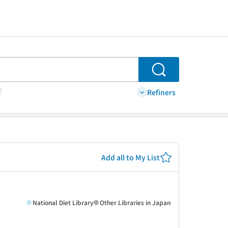
Search
Refiners
Add all to My List
National Diet Library
Other Libraries in Japan