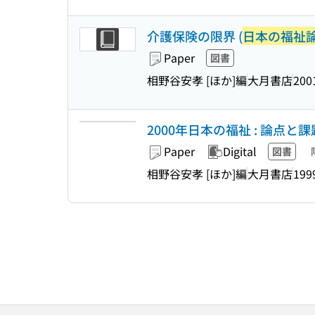
介護保険の限界 (
日本の福祉
Paper
図書
相野谷安孝 [ほか]編
大月書店
200
2000年日本の福祉 : 論点と課
Paper
Digital
図書
相野谷安孝 [ほか]編
大月書店
199