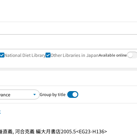
National Diet Library
Other Libraries in Japan
Available online
Group by title
年
鎌直義, 河合克義 編
大月書店
2005.5
<EG23-H136>