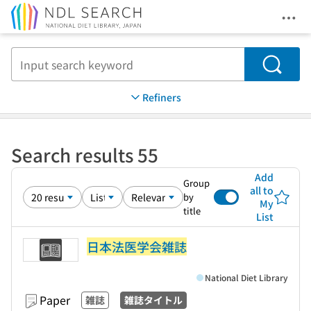
Ope
Jump to main content
Search
Refiners
Search results 55
Add
Group
all to
by
My
title
List
日本法医学会雑誌
National Diet Library
Paper
雑誌
雑誌タイトル