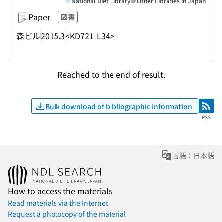
National Diet Library
Other Libraries in Japan
Paper
図書
森ビル
2015.3
<KD721-L34>
Reached to the end of result.
Bulk download of bibliographic information
RSS
RSS
言語：日本語
How to access the materials
Read materials via the Internet
Request a photocopy of the material