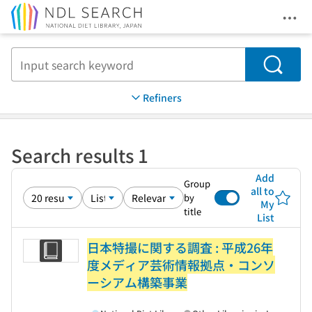
Ope
Jump to main content
Search
Refiners
Search results 1
Add
Group
all to
by
My
title
List
日本特撮に関する調査 : 平成26年
度メディア芸術情報拠点・コンソ
ーシアム構築事業