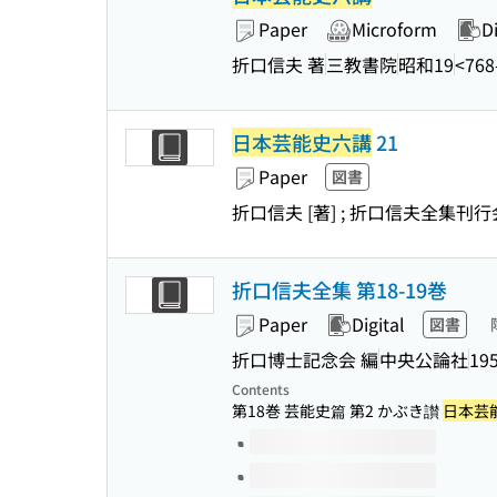
Paper
Microform
Di
折口信夫 著
三教書院
昭和19
<76
日本芸能史六講
21
Paper
図書
折口信夫 [著] ; 折口信夫全集刊
折口信夫全集 第18-19巻
Paper
Digital
図書
折口博士記念会 編
中央公論社
19
Contents
第18巻 芸能史篇 第2 かぶき讃
日本芸
Volumes of this title