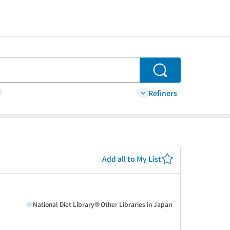
Search
Refiners
Add all to My List
National Diet Library
Other Libraries in Japan