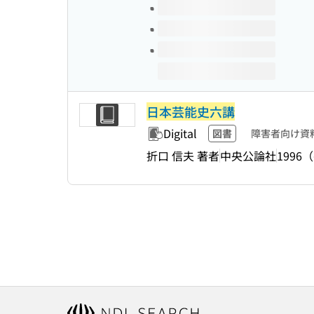
日本芸能史六講
Digital
図書
障害者向け資
折口 信夫 著者
中央公論社
1996