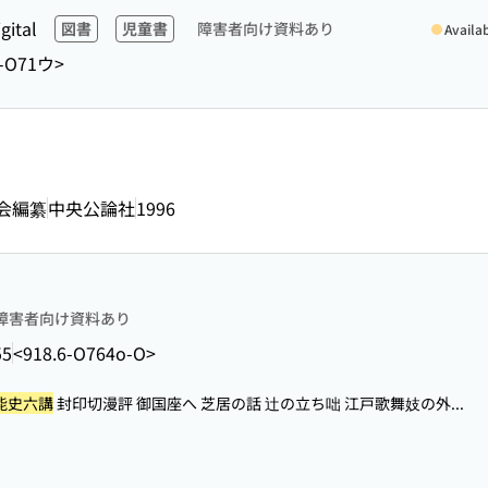
gital
図書
児童書
障害者向け資料あり
Availa
8-O71ウ>
行会編纂
中央公論社
1996
障害者向け資料あり
55
<918.6-O764o-O>
能史六講
封印切漫評 御国座へ 芝居の話 辻の立ち咄 江戸歌舞妓の外...