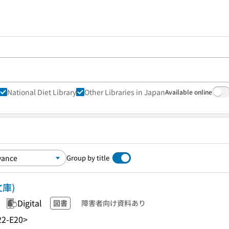
National Diet Library
Other Libraries in Japan
Available online
Group by title
庫)
Digital
図書
障害者向け資料あり
2-E20>