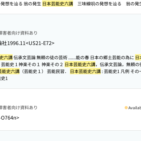
発想を辿る 翁の発生
日本芸能史六講
三味線唄の発想を辿る 翁の発
障害者向け資料あり
論社
1996.11
<US21-E72>
史六講
伝承文芸論 無頼の徒の芸術 ...
...能の春 日本の郷土芸能の為に
日
: 芸能史 1 神楽その１ 神楽その２
日本芸能史六講
，伝承文芸論，無頼の徒
芸能史六講
（芸能史１） 芸能民習．
日本芸能史六講
: 芸能史1 凡例 そ
能史1
障害者向け資料あり
Availa
7-O764n>