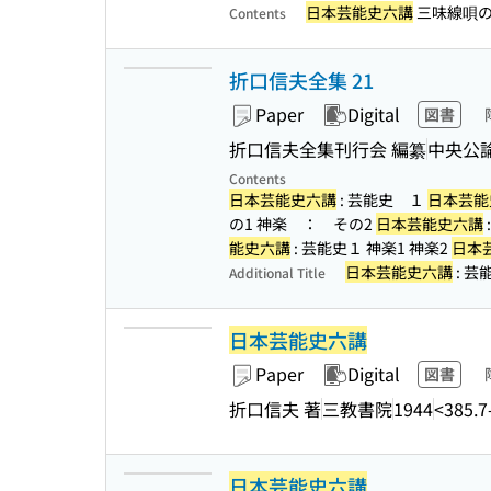
日本芸能史六講
三味線唄の
Contents
折口信夫全集 21
Paper
Digital
図書
折口信夫全集刊行会 編纂
中央公
Contents
日本芸能史六講
: 芸能史 １
日本芸能
の1 神楽 ： その2
日本芸能史六講
能史六講
: 芸能史１ 神楽1 神楽2
日本
日本芸能史六講
: 芸
Additional Title
日本芸能史六講
Paper
Digital
図書
折口信夫 著
三教書院
1944
<385.
日本芸能史六講