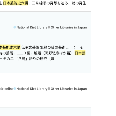
生
日本芸能史六講
，三味線唄の発想を辿る，翁の発生
National Diet Library
Other Libraries in Japan
本芸能史六講
伝承文芸論 無頼の徒の芸術 ...
...： そ
の芸術，...
...０編，解題（岡野弘彦ほか著）
日本芸
の一 その二 「八島」語りの研究［ほ...
ble online
National Diet Library
Other Libraries in Japan