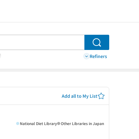
Search
Refiners
Add all to My List
National Diet Library
Other Libraries in Japan