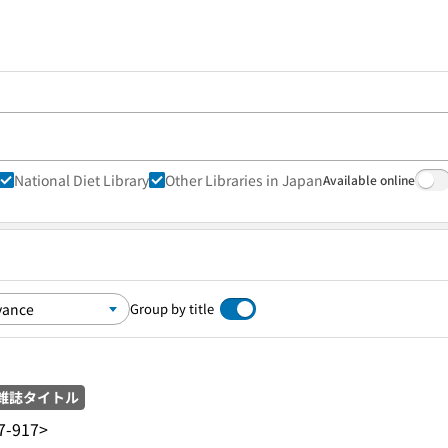
National Diet Library
Other Libraries in Japan
Available online
Group by title
雑誌タイトル
7-917>