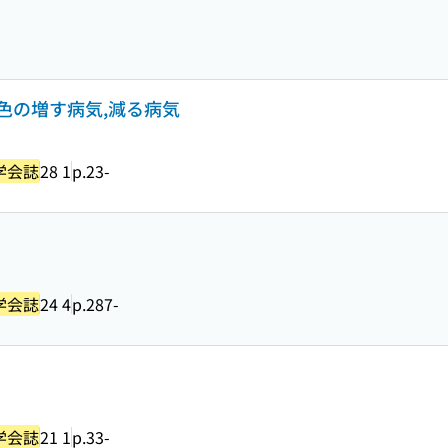
色の増す病気,減る病気
学会誌
28 1
p.23-
学会誌
24 4
p.287-
学会誌
21 1
p.33-