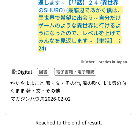
返します～【単話】２４ (異世界
のSHURO) (
最底辺であがく僕は、
異世界で希望に出会う～自分だけ
ゲームのような異世界に行けるよ
うになったので、レベルを上げて
みんなを見返します～【単話】 ；
24
)
Other Libraries in Japan
Digital
図書
電子書籍・電子雑誌
かたやままこと 著・文・その他, 風の吹くまま気の向
くまま 著・文・その他
マガジンハウス
2026-02-02
Reached to the end of result.