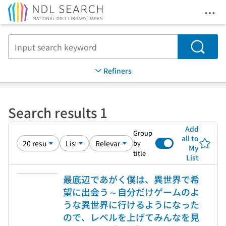
Ope
Jump to main content
Search
Refiners
Search results 1
Add
Group
all to
by
My
title
List
最底辺であがく僕は、異世界で希
望に出会う～自分だけゲームのよ
うな異世界に行けるようになった
ので、レベルを上げてみんなを見