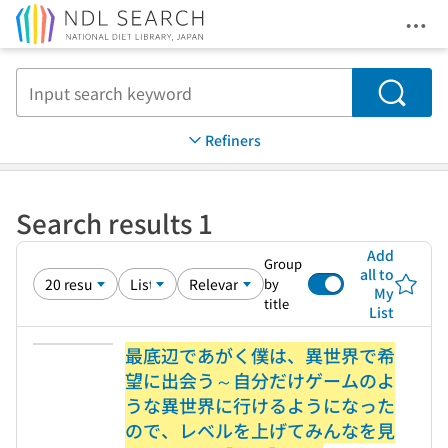
Ope
Jump to main content
Search
Refiners
Search results 1
Add
Group
all to
by
My
title
List
最底辺であがく僕は、異世界で希
望に出会う～自分だけゲームのよ
うな異世界に行けるようになった
ので、レベルを上げてみんなを見