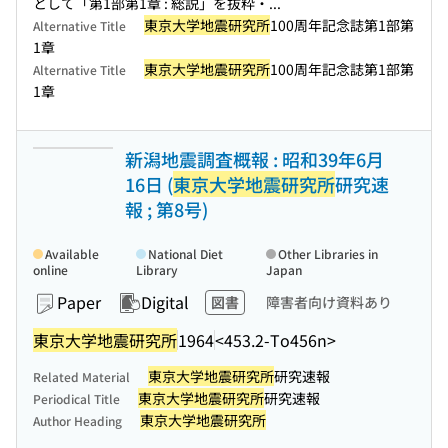
として「第1部第1章 : 総説」を抜粋・...
東京大学地震研究所
100周年記念誌第1部第
Alternative Title
1章
東京大学地震研究所
100周年記念誌第1部第
Alternative Title
1章
新潟地震調査概報 : 昭和39年6月
16日 (
東京大学地震研究所
研究速
報 ; 第8号)
Available
National Diet
Other Libraries in
online
Library
Japan
Paper
Digital
図書
障害者向け資料あり
東京大学地震研究所
1964
<453.2-To456n>
東京大学地震研究所
研究速報
Related Material
東京大学地震研究所
研究速報
Periodical Title
東京大学地震研究所
Author Heading