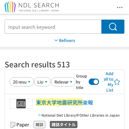
Ope
Jump to main content
Search
Refiners
Search results 513
Add
Group
all to
by
My
title
List
東京大学地震研究所
彙報
National Diet Library
Other Libraries in Japan
Paper
雑誌
雑誌タイトル