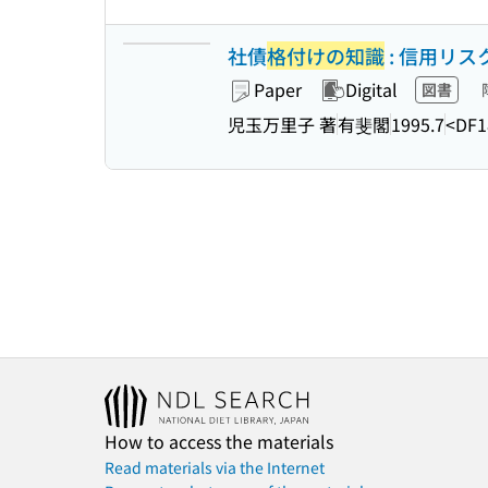
社債
格付けの知識
: 信用リス
Paper
Digital
図書
児玉万里子 著
有斐閣
1995.7
<DF1
How to access the materials
Read materials via the Internet