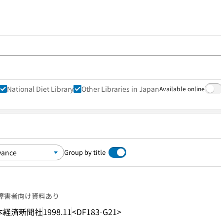
National Diet Library
Other Libraries in Japan
Available online
Group by title
障害者向け資料あり
本経済新聞社
1998.11
<DF183-G21>