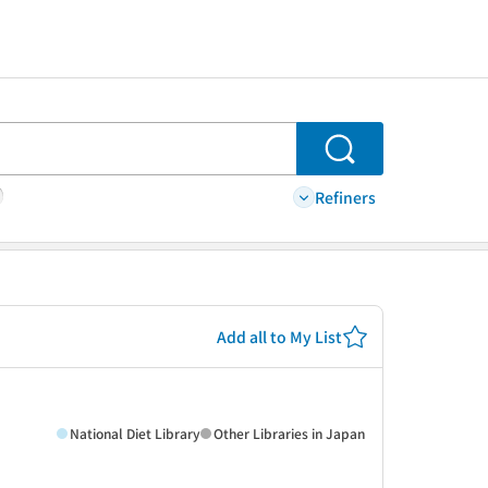
Search
Refiners
Add all to My List
National Diet Library
Other Libraries in Japan