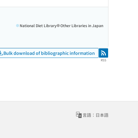
National Diet Library
Other Libraries in Japan
Bulk download of bibliographic information
RSS
RSS
言語：日本語