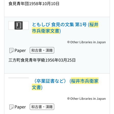
食見青年団
1958年10月10日
ともしび 食見の文集 第1号 (
桜井
市兵衛家文書
)
Other Libraries in Japan
Paper
和古書・漢籍
三方町食見青年学級
1956年03月25日
（卒業証書など） (
桜井市兵衛家
文書
)
Other Libraries in Japan
Paper
和古書・漢籍