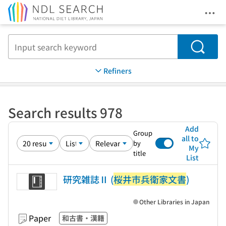
Ope
Jump to main content
Search
Refiners
Search results 978
Add
Group
all to
by
My
title
List
研究雑誌Ⅱ (
桜井市兵衛家文書
)
Other Libraries in Japan
Paper
和古書・漢籍