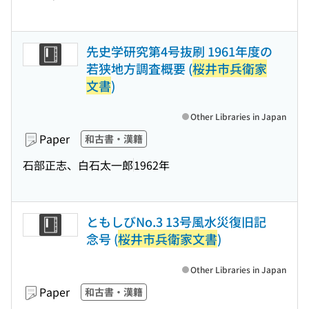
先史学研究第4号抜刷 1961年度の
若狭地方調査概要 (
桜井市兵衛家
文書
)
Other Libraries in Japan
Paper
和古書・漢籍
石部正志、白石太一郎
1962年
ともしびNo.3 13号風水災復旧記
念号 (
桜井市兵衛家文書
)
Other Libraries in Japan
Paper
和古書・漢籍