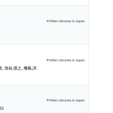
Other Libraries in Japan
Other Libraries in Japan
, 池谷,信之, 増島,淳
Other Libraries in Japan
.31