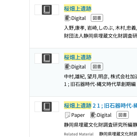
桜畑上遺跡
Digital
図書
入野,康孝, 岩崎,しのぶ, 木村,
財団法人静岡県埋蔵文化財調査
桜畑上遺跡
Digital
図書
中村,雄紀, 望月,明彦, 株式会社
1 ; 旧石器時代-縄文時代草創期編 
桜畑上遺跡
2 1 ; 旧石器時
Paper
Digital
図書
静岡県埋蔵文化財調査研究所編
静岡県埋蔵文化財
Related Material