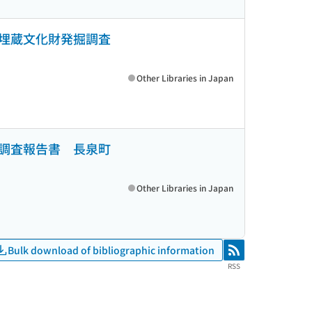
埋蔵文化財発掘調査
Other Libraries in Japan
調査報告書 長泉町
Other Libraries in Japan
Bulk download of bibliographic information
RSS
RSS