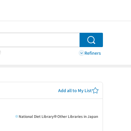
Search
Refiners
Add all to My List
National Diet Library
Other Libraries in Japan