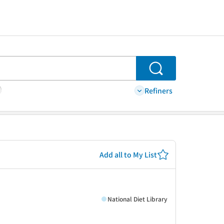
Search
Refiners
Add all to My List
National Diet Library