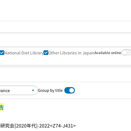
National Diet Library
Other Libraries in Japan
Available online
Group by title
告
着研究会
[2020年代]-2022
<Z74-J431>