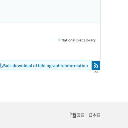
National Diet Library
Bulk download of bibliographic information
RSS
RSS
言語：日本語