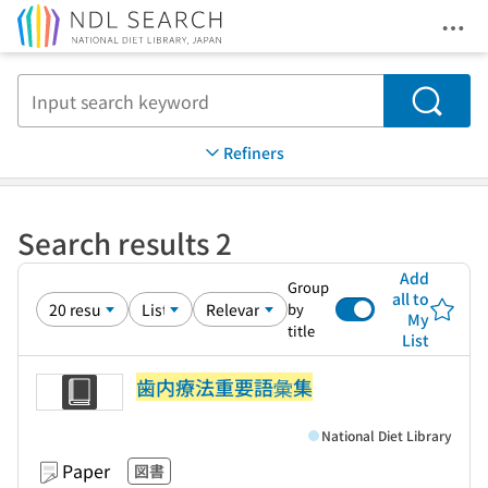
Ope
Jump to main content
Search
Refiners
Search results 2
Add
Group
all to
by
My
title
List
歯内療法重要語彙集
National Diet Library
Paper
図書