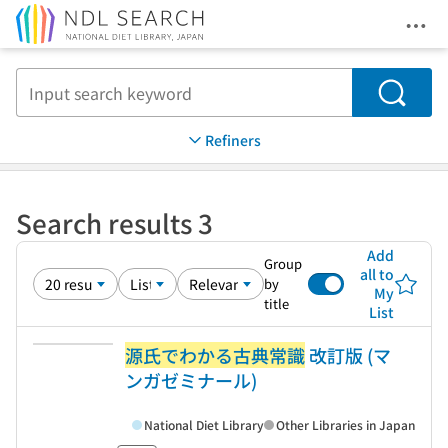
Ope
Jump to main content
Search
Refiners
Search results 3
Add
Group
all to
by
My
title
List
源氏でわかる古典常識
改訂版 (マ
ンガゼミナール)
National Diet Library
Other Libraries in Japan