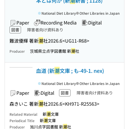
本とは何か (新
潮
新書 ; 1128)
National Diet Library
Other Libraries in Japan
Paper
Recording Media
Digital
図書
障害者向け資料あり
難波優輝 著
新
潮
社
2026.6
<UG11-R68>
茨城県立点字図書館 新
潮
社
Producer
血道 (新
潮
文庫 ; も-49-1. nex)
National Diet Library
Other Libraries in Japan
Paper
Digital
図書
障害者向け資料あり
森きいこ 著
新
潮
社
2026.6
<KH971-R25563>
新
潮
文庫
Related Material
新
潮
文庫
Periodical Title
旭川点字図書館 新
潮
社
Producer