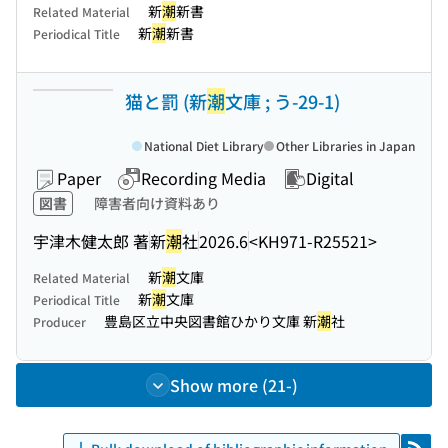
新
潮
新書
Related Material
新
潮
新書
Periodical Title
猫と罰 (新
潮
文庫 ; う-29-1)
National Diet Library
Other Libraries in Japan
Paper
Recording Media
Digital
図書
障害者向け資料あり
宇津木健太郎 著
新
潮
社
2026.6
<KH971-R25521>
新
潮
文庫
Related Material
新
潮
文庫
Periodical Title
豊島区立中央図書館ひかり文庫 新
潮
社
Producer
Show more (21-)