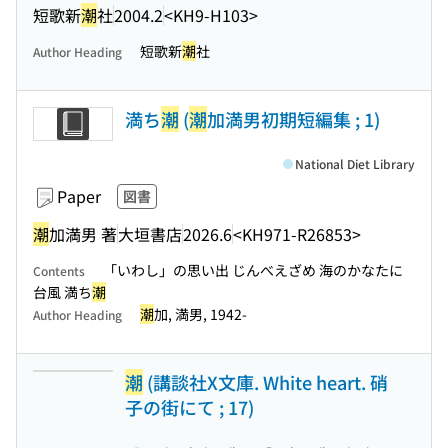
短歌新
潮
社
2004.2
<KH9-H103>
短歌新
潮
社
Author Heading
満ち
潮
(
潮
加満男初期短編集 ; 1)
National Diet Library
Paper
図書
潮
加満男 著
大垣書店
2026.6
<KH971-R26853>
「いわし」の思い出 じんべえざめ 海のかなたに
Contents
台風 満ち
潮
潮
加, 満男, 1942-
Author Heading
潮
(講談社X文庫. White heart. 硝
子の街にて ; 17)