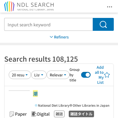
Ope
Jump to main content
Search
Refiners
Search results 108,125
Add
Group
all to
by
My
title
List
潮
National Diet Library
Other Libraries in Japan
Paper
Digital
雑誌
雑誌タイトル