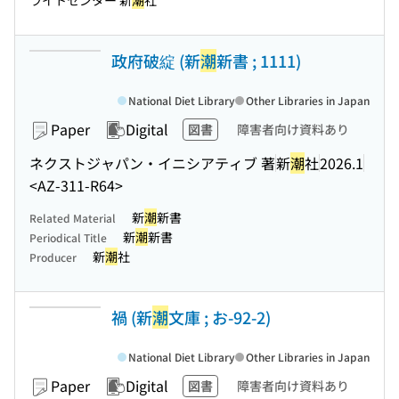
ライトセンター 新
潮
社
政府破綻 (新
潮
新書 ; 1111)
National Diet Library
Other Libraries in Japan
Paper
Digital
図書
障害者向け資料あり
ネクストジャパン・イニシアティブ 著
新
潮
社
2026.1
<AZ-311-R64>
新
潮
新書
Related Material
新
潮
新書
Periodical Title
新
潮
社
Producer
禍 (新
潮
文庫 ; お-92-2)
National Diet Library
Other Libraries in Japan
Paper
Digital
図書
障害者向け資料あり