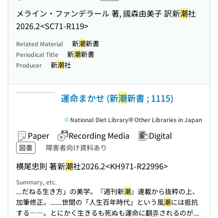
メライン・ファンデラール 著, 國森由美子 訳
新
潮
社
2026.2
<SC71-R119>
新
潮
新書
Related Material
新
潮
新書
Periodical Title
新
潮
社
Producer
運命まかせ (新
潮
新書 ; 1115)
National Diet Library
Other Libraries in Japan
Paper
Recording Media
Digital
図書
障害者向け資料あり
横尾忠則 著
新
潮
社
2026.2
<KH971-R22996>
Summary, etc.
...だねる生き方」の美学。『週刊新
潮
』連載から抜粋の上、
加筆修正。...
...世間の「人生百年時代」という風
潮
には抵抗
する――。とにかく生きるも死ぬも運命に翻弄されるのが...