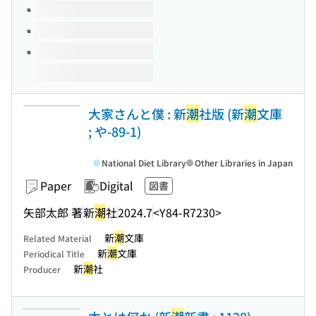
大家さんと僕 : 新
潮
社版 (新
潮
文庫
; や-89-1)
National Diet Library
Other Libraries in Japan
Paper
Digital
図書
矢部太郎 著
新
潮
社
2024.7
<Y84-R7230>
新
潮
文庫
Related Material
新
潮
文庫
Periodical Title
新
潮
社
Producer