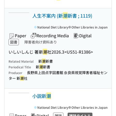
人生不案内 (新
潮
新書 ; 1119)
National Diet Library
Other Libraries in Japan
Paper
Recording Media
Digital
図書
障害者向け資料あり
いしいしんじ 著
新
潮
社
2026.3
<US51-R1386>
新
潮
新書
Related Material
新
潮
新書
Periodical Title
長野県上田点字図書館 奈良県視覚障害者福祉セン
Producer
ター 新
潮
社
小説新
潮
National Diet Library
Other Libraries in Japan
Paper
Digital
雑誌
雑誌タイトル