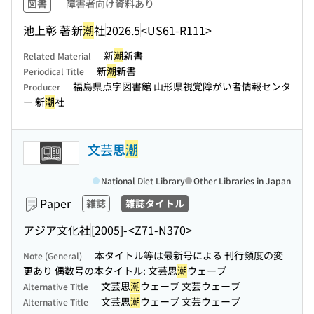
図書
障害者向け資料あり
池上彰 著
新
潮
社
2026.5
<US61-R111>
新
潮
新書
Related Material
新
潮
新書
Periodical Title
福島県点字図書館 山形県視覚障がい者情報センタ
Producer
ー 新
潮
社
文芸思
潮
National Diet Library
Other Libraries in Japan
Paper
雑誌
雑誌タイトル
アジア文化社
[2005]-
<Z71-N370>
本タイトル等は最新号による 刊行頻度の変
Note (General)
更あり 偶数号の本タイトル: 文芸思
潮
ウェーブ
文芸思
潮
ウェーブ 文芸ウェーブ
Alternative Title
文芸思
潮
ウェーブ 文芸ウェーブ
Alternative Title