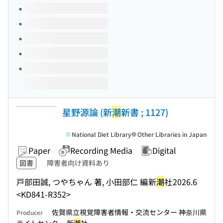
Volumes of this title
星野源論 (新
潮
新書 ; 1127)
National Diet Library
Other Libraries in Japan
Paper
Recording Media
Digital
図書
障害者向け資料あり
戸部田誠, つやちゃん 著, 小田部仁 編
新
潮
社
2026.6
<KD841-R352>
佐賀県立視覚障害者情報・交流センター 神奈川県
Producer