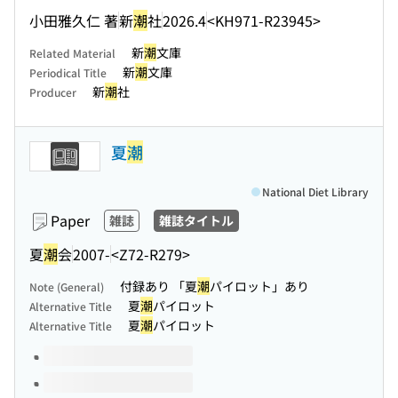
小田雅久仁 著
新
潮
社
2026.4
<KH971-R23945>
新
潮
文庫
Related Material
新
潮
文庫
Periodical Title
新
潮
社
Producer
夏
潮
National Diet Library
Paper
雑誌
雑誌タイトル
夏
潮
会
2007-
<Z72-R279>
付録あり 「夏
潮
パイロット」あり
Note (General)
夏
潮
パイロット
Alternative Title
夏
潮
パイロット
Alternative Title
Volumes of this title