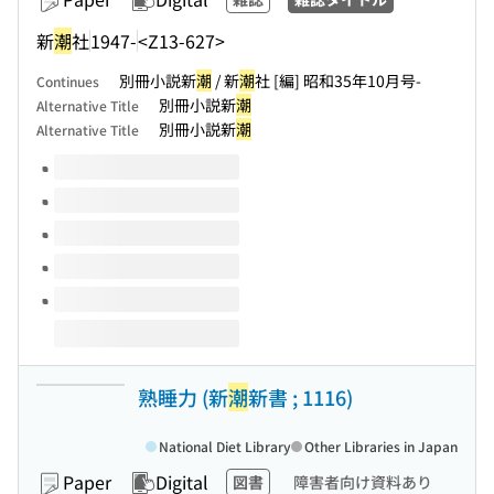
新
潮
社
1947-
<Z13-627>
別冊小説新
潮
/ 新
潮
社 [編] 昭和35年10月号-
Continues
別冊小説新
潮
Alternative Title
別冊小説新
潮
Alternative Title
Volumes of this title
熟睡力 (新
潮
新書 ; 1116)
National Diet Library
Other Libraries in Japan
Paper
Digital
図書
障害者向け資料あり