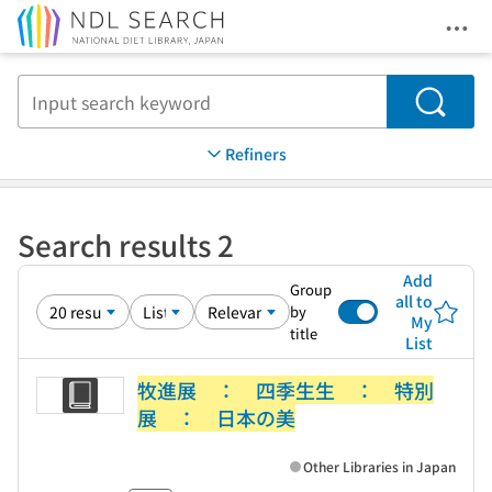
Ope
Jump to main content
Search
Refiners
Search results 2
Add
Group
all to
by
My
title
List
牧進展 ： 四季生生 ： 特別
展 ： 日本の美
Other Libraries in Japan