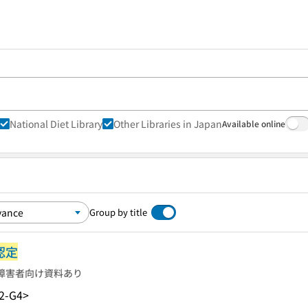
National Diet Library
Other Libraries in Japan
Available online
Group by title
認定
障害者向け資料あり
2-G4>