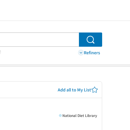
Search
Refiners
Add all to My List
National Diet Library