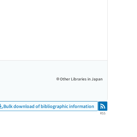
Other Libraries in Japan
Bulk download of bibliographic information
RSS
RSS