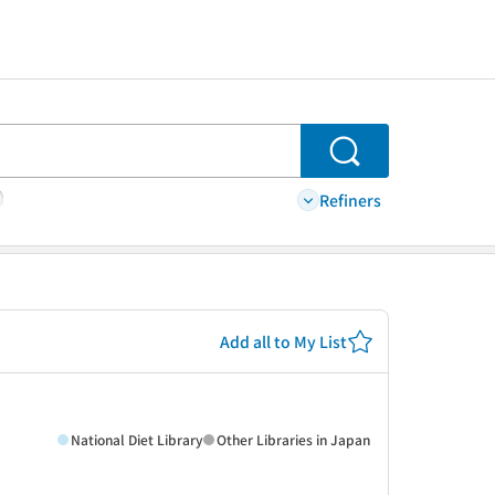
Search
Refiners
Add all to My List
National Diet Library
Other Libraries in Japan