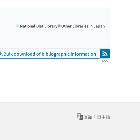
National Diet Library
Other Libraries in Japan
Bulk download of bibliographic information
RSS
RSS
言語：日本語