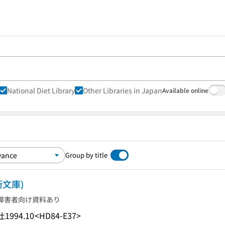
National Diet Library
Other Libraries in Japan
Available online
Group by title
文庫)
障害者向け資料あり
社
1994.10
<HD84-E37>