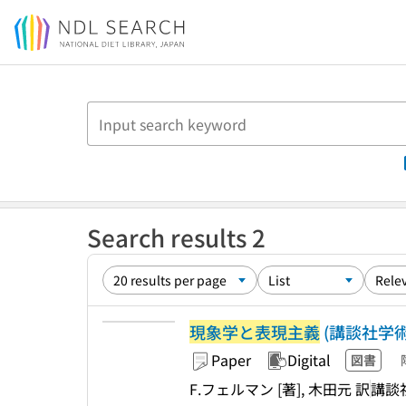
Jump to main content
Search results 2
現象学と表現主義
(講談社学術
Paper
Digital
図書
F.フェルマン [著], 木田元 訳
講談