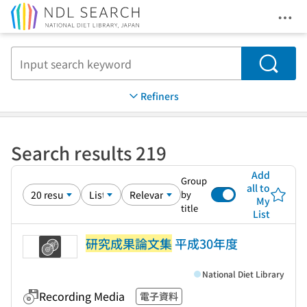
Ope
Jump to main content
Search
Refiners
Search results 219
Add
Group
all to
by
My
title
List
研究成果論文集
平成30年度
National Diet Library
Recording Media
電子資料