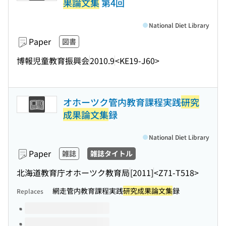
果論文集
第4回
National Diet Library
Paper
図書
博報児童教育振興会
2010.9
<KE19-J60>
オホーツク管内教育課程実践
研究
成果論文集
録
National Diet Library
Paper
雑誌
雑誌タイトル
北海道教育庁オホーツク教育局
[2011]
<Z71-T518>
網走管内教育課程実践
研究成果論文集
録
Replaces
Volumes of this title