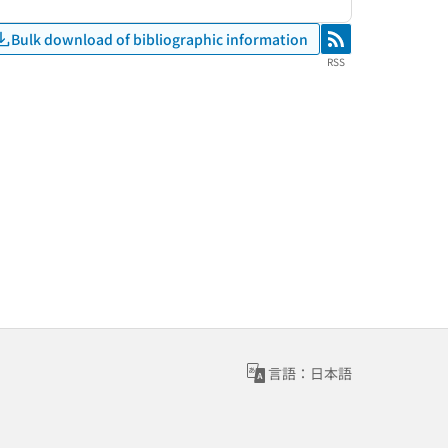
Bulk download of bibliographic information
RSS
RSS
言語：日本語