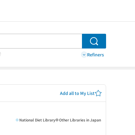
Search
Refiners
Add all to My List
National Diet Library
Other Libraries in Japan