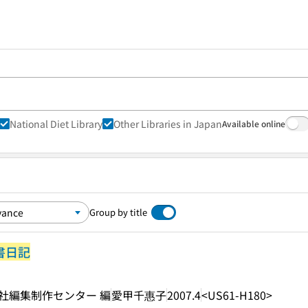
National Diet Library
Other Libraries in Japan
Available online
Group by title
書日記
本社編集制作センター 編
愛甲千惠子
2007.4
<US61-H180>