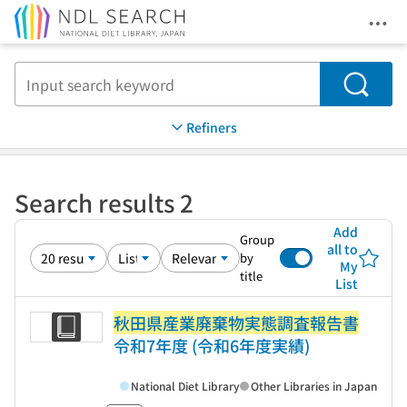
Ope
Jump to main content
Search
Refiners
Search results 2
Add
Group
all to
by
My
title
List
秋田県産業廃棄物実態調査報告書
令和7年度 (令和6年度実績)
National Diet Library
Other Libraries in Japan