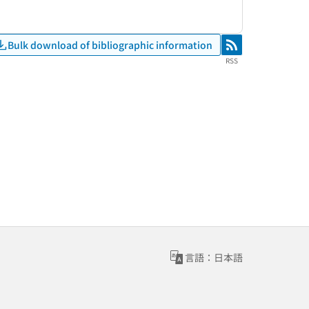
Bulk download of bibliographic information
RSS
RSS
言語：日本語