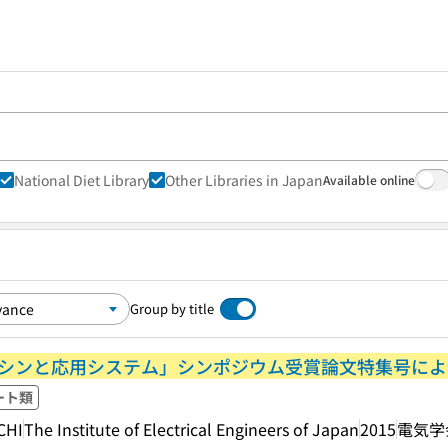
National Diet Library
Other Libraries in Japan
Available online
Group by title
マシンと応用システム」シンポジウム受賞論文特集号によ
ート類
CHI
The Institute of Electrical Engineers of Japan
2015
電気学