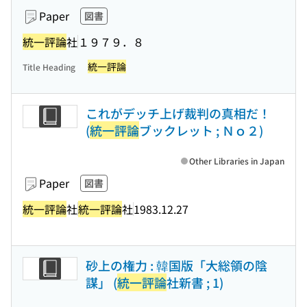
Paper
図書
統一評論
社
１９７９．８
統一評論
Title Heading
これがデッチ上げ裁判の真相だ！
(
統一評論
ブックレット ; Ｎｏ２)
Other Libraries in Japan
Paper
図書
統一評論
社
統一評論
社
1983.12.27
砂上の権力 : 韓国版「大総領の陰
謀」 (
統一評論
社新書 ; 1)