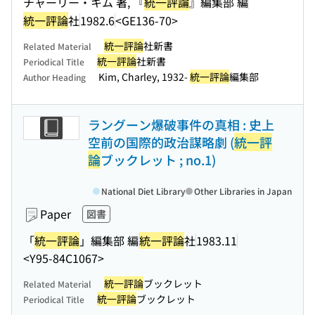
チャーリー・キム 著, 『
統一評論
』編集部 編
統一評論
社
1982.6
<GE136-70>
統一評論
社新書
Related Material
統一評論
社新書
Periodical Title
Kim, Charley, 1932-
統一評論
編集部
Author Heading
ラングーン爆破事件の真相 : 史上
空前の国際的政治謀略劇 (
統一評
論
ブックレット ; no.1)
National Diet Library
Other Libraries in Japan
Paper
図書
「
統一評論
」編集部 編
統一評論
社
1983.11
<Y95-84C1067>
統一評論
ブックレット
Related Material
統一評論
ブックレット
Periodical Title