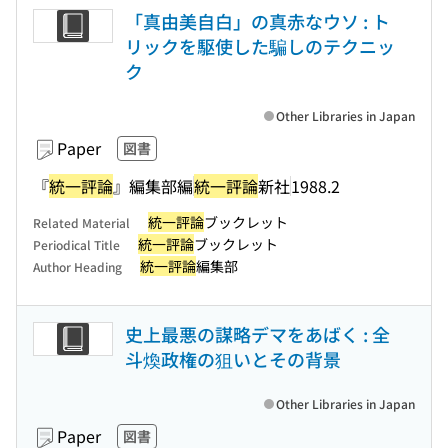
「真由美自白」の真赤なウソ : ト
リックを駆使した騙しのテクニッ
ク
Other Libraries in Japan
Paper
図書
『
統一評論
』編集部編
統一評論
新社
1988.2
統一評論
ブックレット
Related Material
統一評論
ブックレット
Periodical Title
統一評論
編集部
Author Heading
史上最悪の謀略デマをあばく : 全
斗煥政権の狙いとその背景
Other Libraries in Japan
Paper
図書