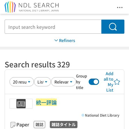
Ope
Jump to main content
Search
Refiners
Search results 329
Add
Group
all to
by
My
title
List
統一評論
National Diet Library
Paper
雑誌
雑誌タイトル