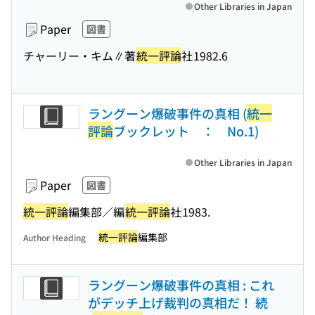
Other Libraries in Japan
Paper
図書
チャーリー・キム∥著
統一評論
社
1982.6
ラングーン爆破事件の真相 (
統一
評論
ブックレット ： No.1)
Other Libraries in Japan
Paper
図書
統一評論
編集部／編
統一評論
社
1983.
統一評論
編集部
Author Heading
ラングーン爆破事件の真相 : これ
がデッチ上げ裁判の真相だ！ 続