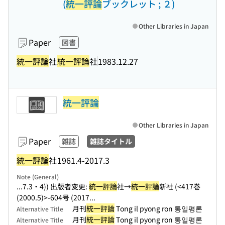
(
統一評論
ブックレット ; ２)
Other Libraries in Japan
Paper
図書
統一評論
社
統一評論
社
1983.12.27
統一評論
Other Libraries in Japan
Paper
雑誌
雑誌タイトル
統一評論
社
1961.4-2017.3
Note (General)
...7.3・4)) 出版者変更:
統一評論
社→
統一評論
新社 (<417巻
(2000.5)>-604号 (2017...
月刊
統一評論
Tong il pyong ron 통일평론
Alternative Title
月刊
統一評論
Tong il pyong ron 통일평론
Alternative Title