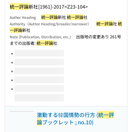
統一評論
新社
[1961]-2017
<Z23-104>
統一評論
新社
統一評論
社
Author Heading
統一評論
社
統
Authority（Author Heading/broader/narrower）
一評論
新社
出版地の変更あり 261号
Note (Publication, Distribution, etc.)
までの出版者:
統一評論
社
Volumes of this title
激動する韓国情勢の行方 (
統一評
論
ブックレット ; no.10)