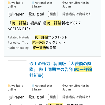
Available
National Diet
Other Libraries in
online
Library
Japan
Paper
Digital
図書
障害者向け資料あり
「
統一評論
」編集部 編
統一評論
新社
1987.7
<GE136-E13>
統一評論
ブックレット
Related Material
統一評論
ブックレット
Periodical Title
統一評論
編集部
Author Heading
砂上の権力 : 韓国版「大統領の陰
謀」-陸士同期生の告発 (
統一評論
社新書)
Available
National Diet
Other Libraries in
online
Library
Japan
Paper
Digital
図書
障害者向け資料あり