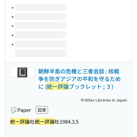
Volumes of this title
朝鮮半島の危機と三者会談 : 核戦
争を防ぎアジアの平和を守るため
に (
統一評論
ブックレット ; ３)
Other Libraries in Japan
Paper
図書
統一評論
社
統一評論
社
1984.3.5